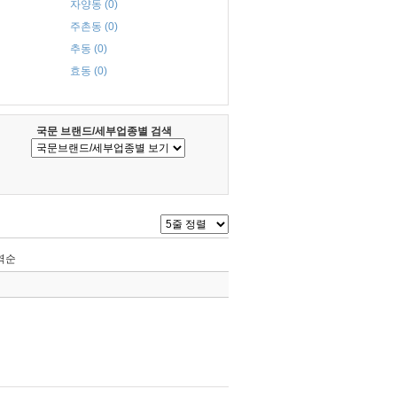
자양동 (0)
주촌동 (0)
추동 (0)
효동 (0)
국문 브랜드/세부업종별 검색
역순