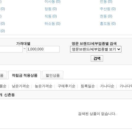
)
이사동 (0)
인동 (0)
(0)
정동 (0)
주산동 (0)
)
직동 (0)
천동 (0)
(0)
하소동 (0)
홍도동 (0)
(0)
가격대별
영문 브랜드/세부업종별 검색
~
품
적립금 적용상품
할인상품
품순
|
낮은가격순
|
높은가격순
|
구매후기순
|
등록일순
|
가나다순
|
가나다
0개
신촌동
검색된 상품이 없습니다.