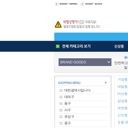
우
안전하고
일
가양동 
내탑동 
대전광역시입니다
마산동 
대덕구
삼성동 
동구
세천동 
서구
신안동 
유성구
오동 (0
중구