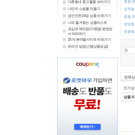
원동 (0
다른동네 중고물품 보러가기
나만의 쇼핑몰 만들기
장척동 
성인안전19금 상품 바로가기
중동 (0
나의 즐겨찾는 상품리스트
판암동 
코샵코 체인점(가맹점) 분양순
효평동 
서 따라하기
25개 분야별사이트 바로가기
온라인 입점신청[상품공급]
전체상
인기상
상품 