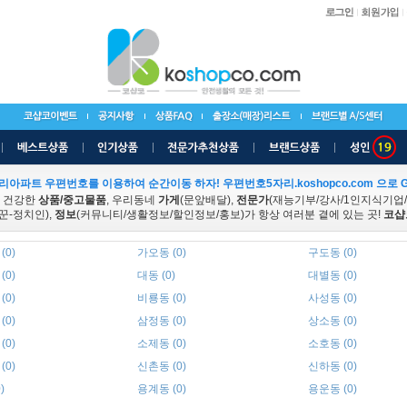
리아파트 우편번호를 이용하여 순간이동 하자! 우편번호5자리.koshopco.com 으로 G
 건강한
상품/중고물품
, 우리동네
가게
(문앞배달),
전문가
(재능기부/강사/1인지식기업
꾼-정치인),
정보
(커뮤니티/생활정보/할인정보/홍보)가 항상 여러분 곁에 있는 곳!
코샵
(0)
가오동 (0)
구도동 (0)
(0)
대동 (0)
대별동 (0)
(0)
비룡동 (0)
사성동 (0)
(0)
삼정동 (0)
상소동 (0)
(0)
소제동 (0)
소호동 (0)
(0)
신촌동 (0)
신하동 (0)
)
용계동 (0)
용운동 (0)