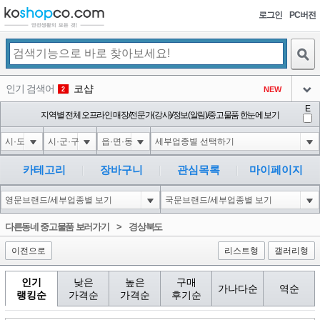
로그인
PC버전
검색
인기 검색어
코샵
NEW
2
아이콘
E
익스
지역별 전체 오프라인 매장/전문가(강사)/정보(알림)/중고물품 한눈에 보기
3
3
아이콘
미끄럼방지
NEW
4
아이콘
대성설렁탕
-16
5
카테고리
장바구니
관심목록
마이페이지
아이콘
1-1; waitfor delay '0:0:15' --
-3
6
아이콘
1
-86
1
다른동네 중고물품 보러가기
>
경상북도
아이콘
이전으로
리스트형
갤러리형
인기
낮은
높은
구매
가나다순
역순
랭킹순
가격순
가격순
후기순