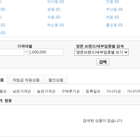
)
이사동 (0)
인동 (0)
(0)
정동 (0)
주산동 (0)
)
직동 (0)
천동 (0)
(0)
하소동 (0)
홍도동 (0)
(0)
가격대별
영문 브랜드/세부업종별 검색
~
품
적립금 적용상품
할인상품
품순
|
낮은가격순
|
높은가격순
|
구매후기순
|
등록일순
|
가나다순
|
가나다
0개
원동
검색된 상품이 없습니다.