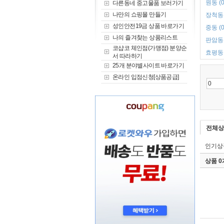
원동 (0
다른동네 중고물품 보러가기
나만의 쇼핑몰 만들기
장척동 
성인안전19금 상품 바로가기
중동 (0
나의 즐겨찾는 상품리스트
판암동 
코샵코 체인점(가맹점) 분양순
효평동 
서 따라하기
25개 분야별사이트 바로가기
온라인 입점신청[상품공급]
전체상
인기상
상품 