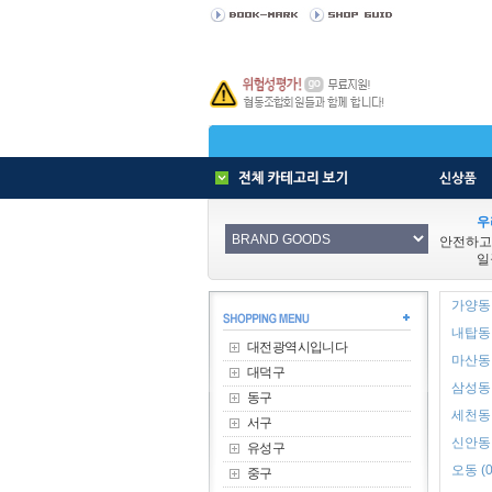
우
안전하고
일
가양동 
내탑동 
대전광역시입니다
마산동 
대덕구
삼성동 
동구
세천동 
서구
신안동 
유성구
오동 (0
중구