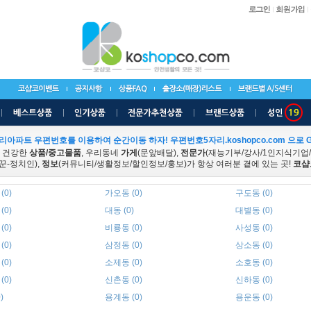
리아파트 우편번호를 이용하여 순간이동 하자! 우편번호5자리.koshopco.com 으로 G
 건강한
상품/중고물품
, 우리동네
가게
(문앞배달),
전문가
(재능기부/강사/1인지식기업
꾼-정치인),
정보
(커뮤니티/생활정보/할인정보/홍보)가 항상 여러분 곁에 있는 곳!
코샵
(0)
가오동 (0)
구도동 (0)
(0)
대동 (0)
대별동 (0)
(0)
비룡동 (0)
사성동 (0)
(0)
삼정동 (0)
상소동 (0)
(0)
소제동 (0)
소호동 (0)
(0)
신촌동 (0)
신하동 (0)
)
용계동 (0)
용운동 (0)