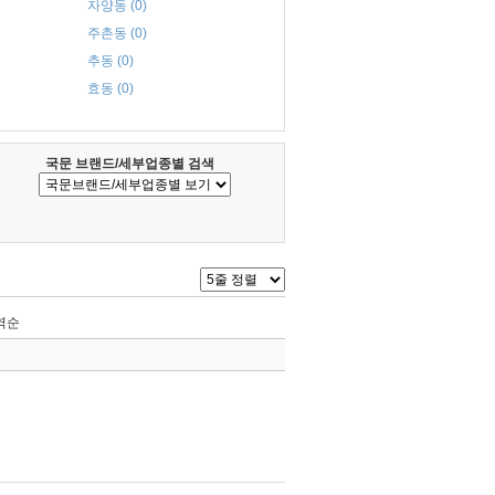
자양동 (0)
주촌동 (0)
추동 (0)
효동 (0)
국문 브랜드/세부업종별 검색
역순