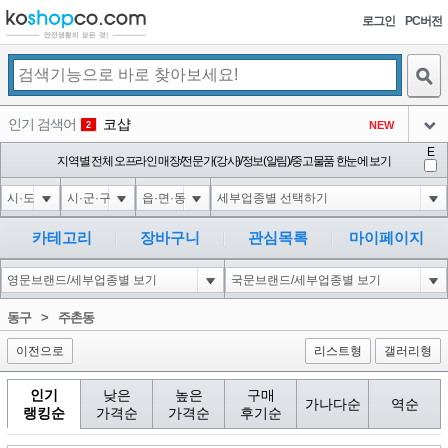
로그인
PC버전
검색
인기 검색어
코샵
NEW
2
아이콘
E
익스
지역별 전체 오프라인 매장/전문가(강사)/정보(알림)/중고물품 한눈에 보기
3
3
아이콘
미끄럼방지
NEW
4
아이콘
대성설렁탕
-16
5
카테고리
장바구니
관심목록
마이페이지
아이콘
1-1; waitfor delay '0:0:15' --
-3
6
아이콘
1
-86
1
동구
>
주촌동
아이콘
이전으로
리스트형
갤러리형
인기
낮은
높은
구매
가나다순
역순
랭킹순
가격순
가격순
후기순