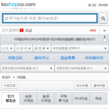
로그인
PC버전
검색
인기 검색어
코샵
NEW
2
아이콘
E
익스
지역별 전체 오프라인 매장/전문가(강사)/정보(알림)/중고물품 한눈에 보기
3
3
아이콘
미끄럼방지
NEW
4
아이콘
대성설렁탕
-16
5
카테고리
장바구니
관심목록
마이페이지
아이콘
1-1; waitfor delay '0:0:15' --
-3
6
아이콘
1
-86
1
유성구
>
대정동
아이콘
이전으로
리스트형
갤러리형
인기
낮은
높은
구매
가나다순
역순
랭킹순
가격순
가격순
후기순