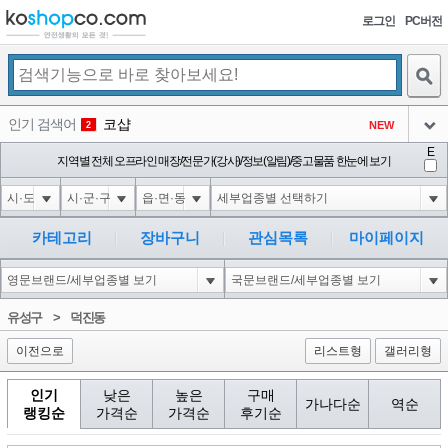
로그인
PC버전
검색
인기 검색어
코샵
NEW
2
아이콘
E
익스
지역별 전체 오프라인 매장/전문가(강사)/정보(알림)/중고물품 한눈에 보기
3
3
아이콘
미끄럼방지
NEW
4
아이콘
대성설렁탕
-16
5
카테고리
장바구니
관심목록
마이페이지
아이콘
1-1; waitfor delay '0:0:15' --
-3
6
아이콘
1
-86
1
유성구
>
덕진동
아이콘
이전으로
리스트형
갤러리형
인기
낮은
높은
구매
가나다순
역순
랭킹순
가격순
가격순
후기순