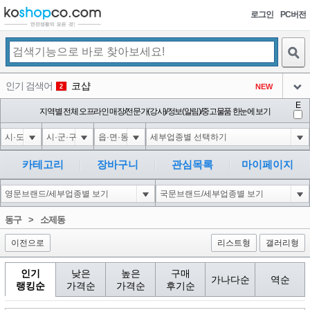
로그인
PC버전
검색
인기 검색어
코샵
NEW
2
아이콘
E
익스
지역별 전체 오프라인 매장/전문가(강사)/정보(알림)/중고물품 한눈에 보기
3
3
아이콘
미끄럼방지
NEW
4
아이콘
대성설렁탕
-16
5
카테고리
장바구니
관심목록
마이페이지
아이콘
1-1; waitfor delay '0:0:15' --
-3
6
아이콘
1
-86
1
동구
>
소제동
아이콘
이전으로
리스트형
갤러리형
인기
낮은
높은
구매
가나다순
역순
랭킹순
가격순
가격순
후기순