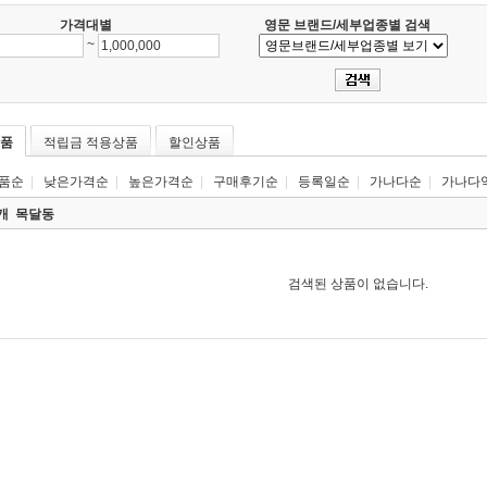
가격대별
영문 브랜드/세부업종별 검색
~
품
적립금 적용상품
할인상품
품순
|
낮은가격순
|
높은가격순
|
구매후기순
|
등록일순
|
가나다순
|
가나다
0개
목달동
검색된 상품이 없습니다.