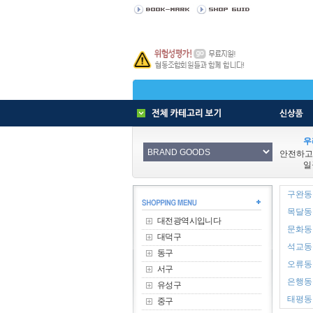
우
안전하고
일
구완동 
목달동 
대전광역시입니다
문화동 
대덕구
석교동 
동구
오류동 
서구
은행동 
유성구
태평동 
중구