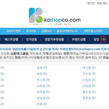
리아파트 우편번호를 이용하여 순간이동 하자! 우편번호5자리.koshopco.com 으로 G
 건강한
상품/중고물품
, 우리동네
가게
(문앞배달),
전문가
(재능기부/강사/1인지식기업
꾼-정치인),
정보
(커뮤니티/생활정보/할인정보/홍보)가 항상 여러분 곁에 있는 곳!
코샵
(0)
금동 (0)
대사동 (0)
(0)
목동 (0)
무수동 (0)
(0)
부사동 (0)
사정동 (0)
(0)
선화동 (0)
안영동 (0)
(0)
옥계동 (0)
용두동 (0)
(0)
정생동 (0)
중촌동 (0)
(0)
호동 (0)